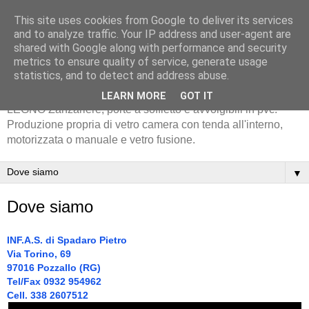
This site uses cookies from Google to deliver its services
and to analyze traffic. Your IP address and user-agent are
shared with Google along with performance and security
metrics to ensure quality of service, generate usage
statistics, and to detect and address abuse.
Serramenta in alluminio METRA - EKOS - PVC-INFISSI IN
LEARN MORE
GOT IT
LEGNO Zanzariere, porte a soffietto e avvolgibili in pvc.
Produzione propria di vetro camera con tenda all'interno,
motorizzata o manuale e vetro fusione.
▼
Dove siamo
INF.A.S. di Spadaro Pietro
Via Torino, 69
97016 Pozzallo (RG)
Tel/Fax 0932 954962
Cell. 338 2607512